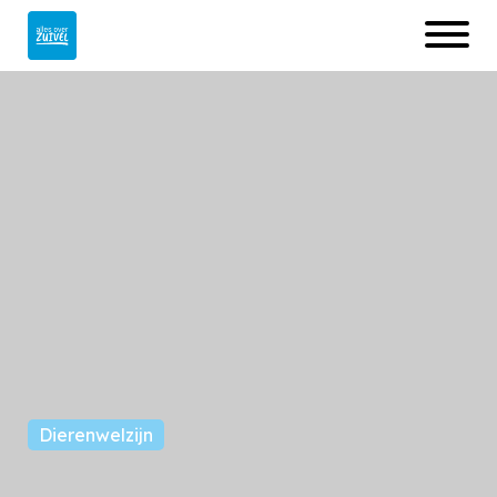
Naar
hoofdinhoud
Open
menu
Afbeelding
Dierenwelzijn