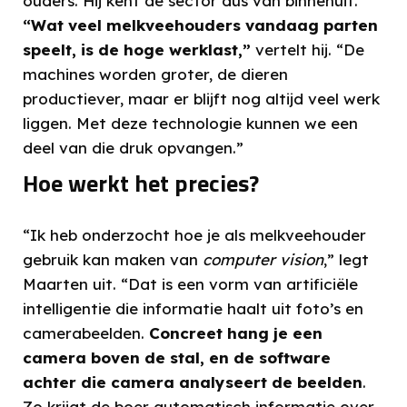
ouders. Hij kent de sector dus van binnenuit.
“Wat veel melkveehouders vandaag parten
speelt, is de hoge werklast,”
vertelt hij. “De
machines worden groter, de dieren
productiever, maar er blijft nog altijd veel werk
liggen. Met deze technologie kunnen we een
deel van die druk opvangen.”
Hoe werkt het precies?
“Ik heb onderzocht hoe je als melkveehouder
gebruik kan maken van
computer vision
,” legt
Maarten uit. “Dat is een vorm van artificiële
intelligentie die informatie haalt uit foto’s en
camerabeelden.
Concreet hang je een
camera boven de stal, en de software
achter die camera analyseert de beelden
.
Zo krijgt de boer automatisch informatie over