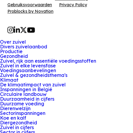
Gebruiksvoorwaarden
Privacy Policy
Problocks by Novation
Instagram
LinkedIn
Twitter
YouTube
Over zuivel
Divers zuivelaanbod
Productie
Gezondheid
Zuivel, rijk aan essentiële voedingsstoffen
Zuivel in elke levensfase
Voedingsaanbevelingen
Zuivel & gezondheidsthema's
Klimaat
De klimaatimpact van zuivel
Inspanningen in België
Circulaire landbouw
Duurzaamheid in cijfers
Duurzame voeding
Dierenwelzijn
Sectorinspanningen
Koe en kalf
Diergezondheid
Zuivel in cijfers
Sector in cijfers