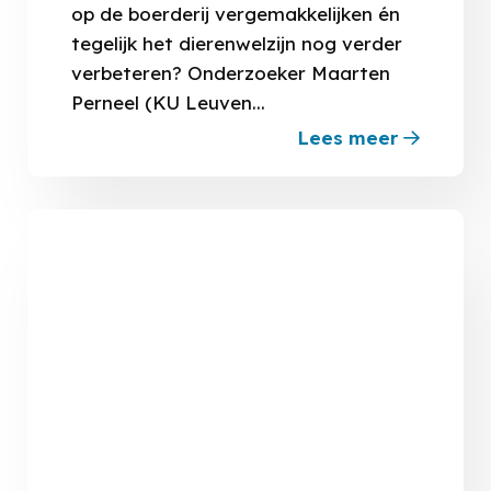
op de boerderij vergemakkelijken én
tegelijk het dierenwelzijn nog verder
verbeteren? Onderzoeker Maarten
Perneel (KU Leuven...
Lees meer
about
Hoe
AI
het
werk
van
de
melkvee
verlicht