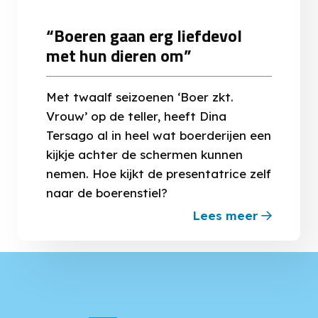
“Boeren gaan erg liefdevol
met hun dieren om”
Met twaalf seizoenen ‘Boer zkt.
Vrouw’ op de teller, heeft Dina
Tersago al in heel wat boerderijen een
kijkje achter de schermen kunnen
nemen. Hoe kijkt de presentatrice zelf
naar de boerenstiel?
Lees meer
about
“Boeren
gaan
erg
liefdevol
met
hun
dieren
om”