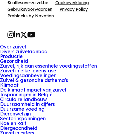
© alllesoverzuivel.be
Cookieverklaring
Gebruiksvoorwaarden
Privacy Policy
Problocks by Novation
Instagram
LinkedIn
Twitter
YouTube
Over zuivel
Divers zuivelaanbod
Productie
Gezondheid
Zuivel, rijk aan essentiële voedingsstoffen
Zuivel in elke levensfase
Voedingsaanbevelingen
Zuivel & gezondheidsthema's
Klimaat
De klimaatimpact van zuivel
Inspanningen in België
Circulaire landbouw
Duurzaamheid in cijfers
Duurzame voeding
Dierenwelzijn
Sectorinspanningen
Koe en kalf
Diergezondheid
Zuivel in cijfers