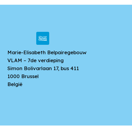
mogelijk heeft. Pas daarna bedenk ik hoe het
nóg comfortabeler kan", aldus Kurt Penninck.
Marie-Elisabeth Belpairegebouw
VLAM – 7de verdieping
Simon Bolivarlaan 17, bus 411
1000
Brussel
België