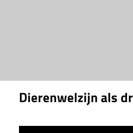
Robbe van het Vijverhof
Dierenwelzijn als dr