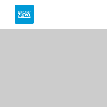
Naar
hoofdinhoud
Afbeelding