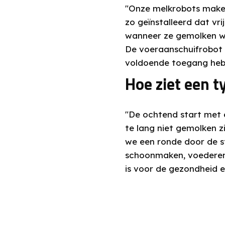
"Onze melkrobots maken
zo geïnstalleerd dat vri
wanneer ze gemolken wor
De voeraanschuifrobot s
voldoende toegang hebb
Hoe ziet een t
"De ochtend start met e
te lang niet gemolken z
we een ronde door de sta
schoonmaken, voederen..
is voor de gezondheid e